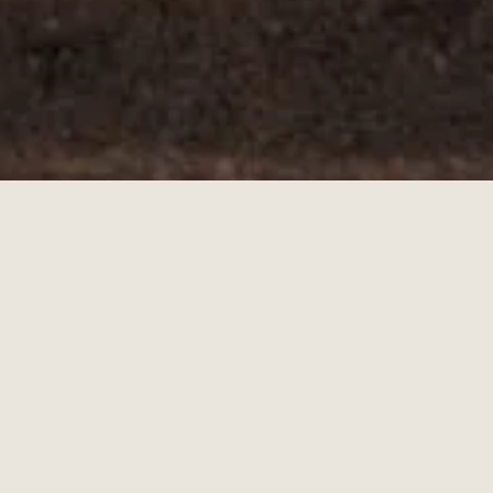
RNAVT n.º 12138
Termos e condições
Política de privacidade
Livro de reclamações
© 2026 Volatus ©. Todos os direitos reservados
Desenvolvido por
Gig & Grow Studio