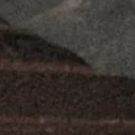
newsletter!
Nome
E-mail
Volatus
Contatos
Seguros de viagem
Home
+351 916 782 248
Imersão Cultural
Sobre nós
ola@volatus.pt
Outdoor
Viagens
Garnet Journey, LDA
Premium
Outdoor Lab
NIF: 518283100
Junta-te à Equipa