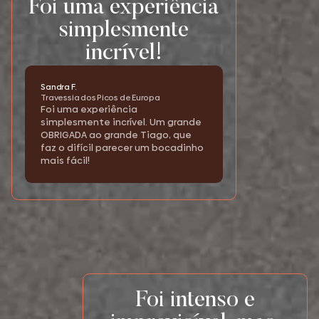
Foi uma experiência
simplesmente
incrível!
Sandra F.
Travessia dos Picos de Europa
Foi uma experiência
simplesmente incrível. Um grande
OBRIGADA ao grande Tiago, que
faz o difícil parecer um bocadinho
mais fácil!
Foi intenso e